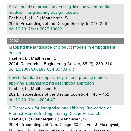
A systematic approach to deriving links between product
models in engineering design research
Paehler, L.; Li, J.; Matthiesen, S.
2025. Proceedings of the Design Society, 5, 279–288.
doi:10.1017/pds.2025.10042
2024
Mapping the landscape of product models in embodiment
design
Paehler, L.; Matthiesen, S.
2024. Research in Engineering Design, 35 (3), 289–310.
doi:10.1007/s00163-024-00433-x
How to facilitate comparability among product models:
applying a standardizing description approach
Paehler, L.; Matthiesen, S.
2024. Proceedings of the Design Society, 4, 443 – 452.
doi:10.1017/pds.2024.47
A Framework for Integrating and Utilizing Knowledge on
Product Models for Engineering Design Research
Paehler, L.; Grauberger, P.; Matthiesen, S.
2024. Proceedings of NordDesign 2024. . Ed.: J. Malmqvist,
M. Candi, R. J. Saemundsson, F. Bystrom, O. Isaksson,