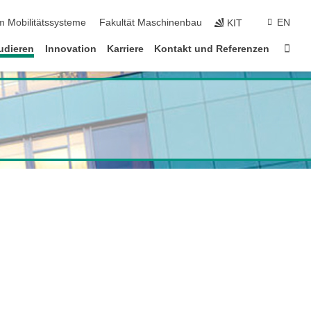
m Mobilitätssysteme
Fakultät Maschinenbau
EN
KIT
Star
udieren
Innovation
Karriere
Kontakt und Referenzen