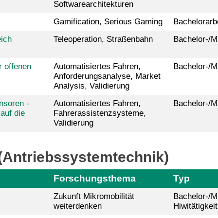
Softwarearchitekturen
Gamification, Serious Gaming
Bachelorarb
ich
Teleoperation, Straßenbahn
Bachelor-/M
 offenen
Automatisiertes Fahren,
Bachelor-/M
Anforderungsanalyse, Market
Analysis, Validierung
nsoren -
Automatisiertes Fahren,
Bachelor-/M
auf die
Fahrerassistenzsysteme,
Validierung
 (Antriebssystemtechnik)
Forschungsthema
Typ
Zukunft Mikromobilität
Bachelor-/Ma
weiterdenken
Hiwitätigkeit