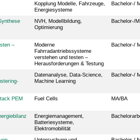
Kopplung Modelle, Fahrzeuge,
Bachelor-/ M
Energiesysteme
Synthese
NVH, Modellbildung,
Bachelor-/M
Optimierung
sten –
Moderne
Bachelor-/ M
Fahrradantriebssysteme
verstehen und testen –
Herausforderungen & Testung
Datenanalyse, Data-Science,
Bachelor-/ M
stering-
Machine Learning
stack PEM
Fuel Cells
MA/BA
ergiebilanz
Energiemanagement,
Bachelorarb
Batteriesysteme,
Elektromobilität
von
Untersuchung und
Bachelor-/ 