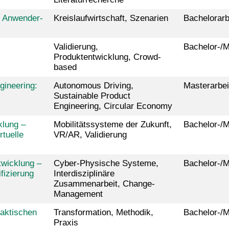
n Anwender-
Kreislaufwirtschaft, Szenarien
Bachelorarb
Validierung,
Bachelor-/M
Produktentwicklung, Crowd-
based
gineering:
Autonomous Driving,
Masterarbei
Sustainable Product
Engineering, Circular Economy
klung –
Mobilitätssysteme der Zukunft,
Bachelor-/M
rtuelle
VR/AR, Validierung
wicklung –
Cyber-Physische Systeme,
Bachelor-/M
ifizierung
Interdisziplinäre
Zusammenarbeit, Change-
Management
aktischen
Transformation, Methodik,
Bachelor-/M
Praxis