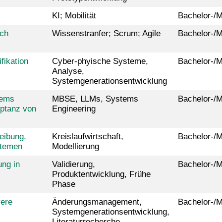
KI; Mobilität
Bachelor-/M
ich
Wissenstranfer; Scrum; Agile
Bachelor-/M
fikation
Cyber-phyische Systeme,
Bachelor-/M
Analyse,
Systemgenerationsentwicklung
tems
MBSE, LLMs, Systems
Bachelor-/M
ptanz von
Engineering
eibung,
Kreislaufwirtschaft,
Bachelor-/M
stemen
Modellierung
ung in
Validierung,
Bachelor-/M
Produktentwicklung, Frühe
Phase
rere
Änderungsmanagement,
Bachelor-/M
Systemgenerationsentwicklung,
Literaturrecherche