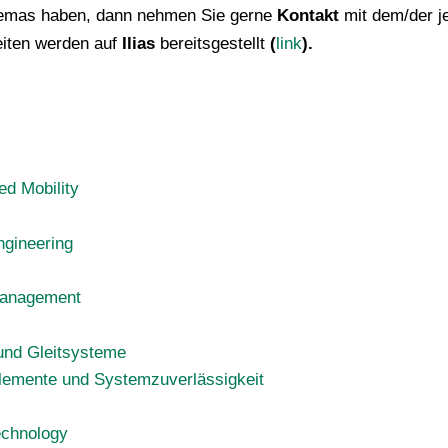
Themas haben, dann nehmen Sie gerne
Kontakt
mit dem/der j
eiten werden auf
Ilias
bereitsgestellt
(
link
).
d Mobility
gineering
management
 und Gleitsysteme
emente und Systemzuverlässigkeit
echnology