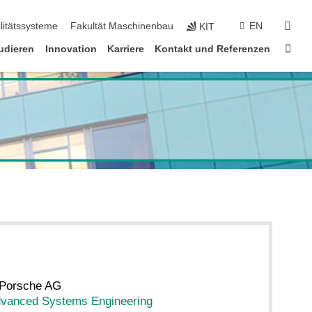
suc
litätssysteme
Fakultät Maschinenbau
EN
KIT
Star
udieren
Innovation
Karriere
Kontakt und Referenzen
 Porsche AG
dvanced Systems Engineering