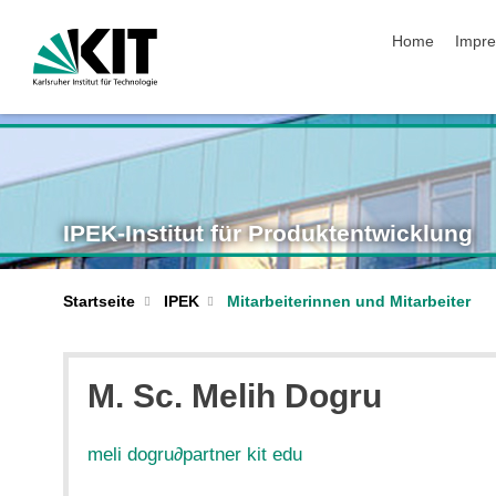
Navigation üb
Home
Impr
IPEK-Institut für Produktentwicklung
Startseite
IPEK
Mitarbeiterinnen und Mitarbeiter
M. Sc. Melih Dogru
meli dogru
∂
partner kit edu