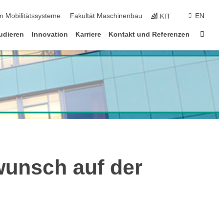
m Mobilitätssysteme
Fakultät Maschinenbau
EN
KIT
Star
udieren
Innovation
Karriere
Kontakt und Referenzen
wunsch auf der