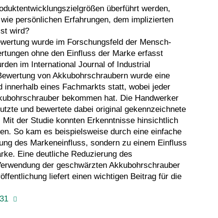
oduktentwicklungszielgrößen überführt werden,
 wie persönlichen Erfahrungen, dem implizierten
st wird?
bewertung wurde im Forschungsfeld der Mensch-
tungen ohne den Einfluss der Marke erfasst
en im International Journal of Industrial
n Bewertung von Akkubohrschraubern wurde eine
 innerhalb eines Fachmarkts statt, wobei jeder
Akkubohrschrauber bekommen hat. Die Handwerker
utzte und bewertete dabei original gekennzeichnete
it der Studie konnten Erkenntnisse hinsichtlich
den. So kam es beispielsweise durch eine einfache
ung des Markeneinfluss, sondern zu einem Einfluss
arke. Eine deutliche Reduzierung des
 Verwendung der geschwärzten Akkubohrschrauber
entlichung liefert einen wichtigen Beitrag für die
931