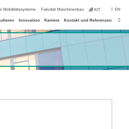
m Mobilitätssysteme
Fakultät Maschinenbau
EN
KIT
Star
udieren
Innovation
Karriere
Kontakt und Referenzen