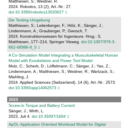
Matthiesen, S.; Weidner, R.
2024. Robotics, 13 (2), Art.-Nr.: 27.
doi:10.3390/robotics13020027
Die Testing-Umgebung
Matthiesen, S.; Leitenberger, F.; Hölz, K.; Sänger, J.;
Lindenmann, A.; Grauberger, P.; Gwosch, T.
2024. Konstruktionswissen für Ingenieure. Hrsg.: S.
Matthiesen, 177–214, Springer Vieweg.
doi:10.1007/978-3-
662-68986-8_5
A Co-Simulation Model Integrating a Musculoskeletal Human
Model with Exoskeleton and Power Tool Model
Molz, C.; Scherb, D.; Löffelmann, C.; Sänger, J.; Yao, Z.;
Lindenmann, A.; Matthiesen, S.; Weidner, R.; Wartzack, S.;
Miehling, J.
2024. Applied Sciences (Switzerland), 14 (6), Art.-Nr.: 2573.
doi:10.3390/app14062573
2023
Screw-in Torque and Battery Current
Sänger, J.; Wirth, L.
2023, Juli 4.
doi:10.35097/1604
ApOL-Application Oriented Workload Model for Digital