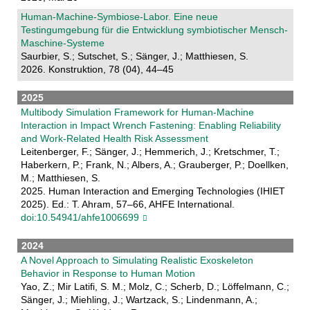
Human-Machine-Symbiose-Labor. Eine neue
Testingumgebung für die Entwicklung symbiotischer Mensch-
Maschine-Systeme
Saurbier, S.; Sutschet, S.; Sänger, J.; Matthiesen, S.
2026. Konstruktion, 78 (04), 44–45
2025
Multibody Simulation Framework for Human-Machine
Interaction in Impact Wrench Fastening: Enabling Reliability
and Work-Related Health Risk Assessment
Leitenberger, F.; Sänger, J.; Hemmerich, J.; Kretschmer, T.;
Haberkern, P.; Frank, N.; Albers, A.; Grauberger, P.; Doellken,
M.; Matthiesen, S.
2025. Human Interaction and Emerging Technologies (IHIET
2025). Ed.: T. Ahram, 57–66, AHFE International.
doi:10.54941/ahfe1006699
2024
A Novel Approach to Simulating Realistic Exoskeleton
Behavior in Response to Human Motion
Yao, Z.; Mir Latifi, S. M.; Molz, C.; Scherb, D.; Löffelmann, C.;
Sänger, J.; Miehling, J.; Wartzack, S.; Lindenmann, A.;