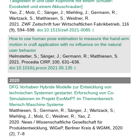
Tätigkeiten in und über Kopfhöhe mit einem Schulter-
Exoskelett und einem Akkuschrauber]
Yao, Z.; Molz, C.; Sänger, J.; Miehling, J.; Germann, R.;
Wartzack, S.; Matthiesen, S.; Weidner, R.
2021. ZWF Zeitschrift fuer Wirtschaftlichen Fabrikbetrieb, 116
(9), 594–598.
doi:10.1515/zwf-2021-0085
How to use human pose estimation to measure the hand-arm
motion in craft application with no influence on the natural
user behavior
Helmstetter, S.; Sänger, J.; Germann, R.; Matthiesen, S.
2021. Procedia CIRP, 100, 631–636.
doi:10.1016/j.procir.2021.05.135
2020
DFG Vorhaben Hybride Modelle zur Entwicklung von
technischen Systemen gestartet. Erforschung von Co-
Simulationen im Projekt ExoMePT im Themenbereich
Mensch-Maschine-Systeme
Matthiesen, S.; Germann, R.; Sänger, J.; Wartzack, S.;
Miehling, J.; Molz, C.; Weidner, R.; Yao, Z.
2020. News / Wissenschaftliche Gesellschaft für
Produktentwicklung, WiGeP, Berliner Kreis & WGMK, 2020
(2), 7–8