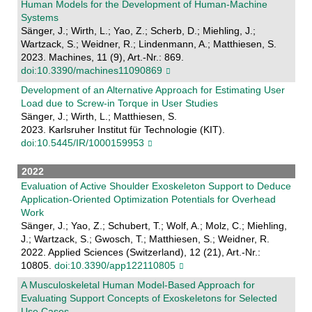
Human Models for the Development of Human-Machine
Systems
Sänger, J.; Wirth, L.; Yao, Z.; Scherb, D.; Miehling, J.;
Wartzack, S.; Weidner, R.; Lindenmann, A.; Matthiesen, S.
2023. Machines, 11 (9), Art.-Nr.: 869.
doi:10.3390/machines11090869
Development of an Alternative Approach for Estimating User
Load due to Screw-in Torque in User Studies
Sänger, J.; Wirth, L.; Matthiesen, S.
2023. Karlsruher Institut für Technologie (KIT).
doi:10.5445/IR/1000159953
2022
Evaluation of Active Shoulder Exoskeleton Support to Deduce
Application-Oriented Optimization Potentials for Overhead
Work
Sänger, J.; Yao, Z.; Schubert, T.; Wolf, A.; Molz, C.; Miehling,
J.; Wartzack, S.; Gwosch, T.; Matthiesen, S.; Weidner, R.
2022. Applied Sciences (Switzerland), 12 (21), Art.-Nr.:
10805.
doi:10.3390/app122110805
A Musculoskeletal Human Model-Based Approach for
Evaluating Support Concepts of Exoskeletons for Selected
Use Cases