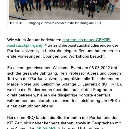
Der GEARE-Jahrgang 2022/2023 bei der Institutsführung am IPEK
Wie wir im Januar berichteten
startete ein neuer GEARE-
Austauschjahrgang
. Nun sind die Austauschstudierenden der
Purdue University in Karlsruhe eingetroffen und haben bereits
erste Vorlesungen, Übungen und Workshops besucht.
Zu einem gemeinsamen Welcome Event am 05.05.2022 traf
sich der gesamte Jahrgang. Herr Professor Albers und Joseph
Tort von der Purdue University begrüßten alle Teilnehmenden.
Marcel Nöller und Gelsomina Solange Di Laurenzio (KIT INTL),
welche die Studierenden über die Laufzeit des Programm
direkt betreuen, hießen die diesjährige Kohorte ebenfalls
willkommen und starteten mit einer Institutsführung am IPEK in
einen gemütlichen Abend.
Bei einem BBQ fanden die Studierenden der Purdue und des
KIT Zeit, sich näher kennenzulernen, sowie in Gesprächen mit
den Alumni des
AK GEARE
Tipps und Erfahrungen