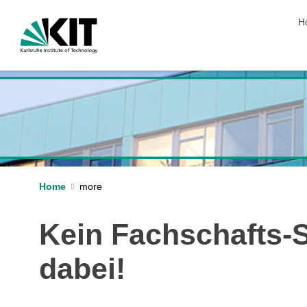
sk
H
Home
Kein Fachschafts-
dabei!