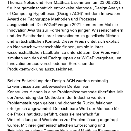
Thomas Nelius und Herr Matthias Eisenmann am 23.09.2021
für ihre gemeinschaftlich entwickelte Methode „
Design Analysis
of Competing Hypotheses (Design-ACH)
“ mit dem Innovation
Award der Fachgruppe Methoden und Prozesse
ausgezeichnet. Die WiGeP vergab 2021 zum ersten Mal die
Innovation Awards zur Förderung von jungen Wissenschaftlern
und der Sichtbarkeit ihrer Innovationen im gesellschaftlichen
und wirtschaftlichen Kontext. Dieser Preis richtet sich explizit
an Nachwuchswissenschaftler*innen, um sie in ihrer
wissenschaftlichen Laufbahn zu unterstützen. Der Preis wird
simultan von den drei Fachgruppen der WiGeP vergeben, um
Innovationen aus verschiedenen Bereichen der
Produktentwicklung auszuzeichnen.
Bei der Entwicklung der Design-ACH wurden erstmalig
Erkenntnisse zum unbewussten Denken von
Konstrukteur*innen in eine Problemlösemethode überführt. Mit
der Anwendung der Methode in der Industrie wurden
Problemstellungen gelöst und drohende Rückrufaktionen
erfolgreich abgewendet. Der sichtbare Wert der Methode für
die Praxis hat dazu geführt, dass sie mehrfach für
Weiterbildung und Workshops zur Problemlösung angefragt
wurde. Mit ihrer gemeinschaftlichen Erforschung und
Entwicklung zeigen Thomas Nelius und Matthias Eisenmann,