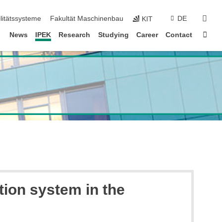
sear
litätssysteme
Fakultät Maschinenbau
DE
KIT
Sta
News
IPEK
Research
Studying
Career
Contact
tion system in the