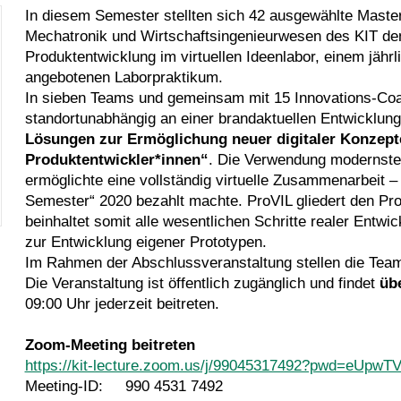
In diesem Semester stellten sich 42 ausgewählte Maste
Mechatronik und Wirtschaftsingenieurwesen des KIT de
Produktentwicklung im virtuellen Ideenlabor, einem jährl
angebotenen Laborpraktikum.
In sieben Teams und gemeinsam mit 15 Innovations-Coa
standortunabhängig an einer brandaktuellen Entwicklung
Lösungen zur Ermöglichung neuer digitaler Konzept
Produktentwickler*innen“
. Die Verwendung modernster
ermöglichte eine vollständig virtuelle Zusammenarbeit 
Semester“ 2020 bezahlt machte. ProVIL gliedert den Pr
beinhaltet somit alle wesentlichen Schritte realer Entwi
zur Entwicklung eigener Prototypen.
Im Rahmen der Abschlussveranstaltung stellen die Team
Die Veranstaltung ist öffentlich zugänglich und findet
üb
09:00 Uhr jederzeit beitreten.
Zoom-Meeting beitreten
https://kit-lecture.zoom.us/j/99045317492?pwd=eU
Meeting-ID: 990 4531 7492