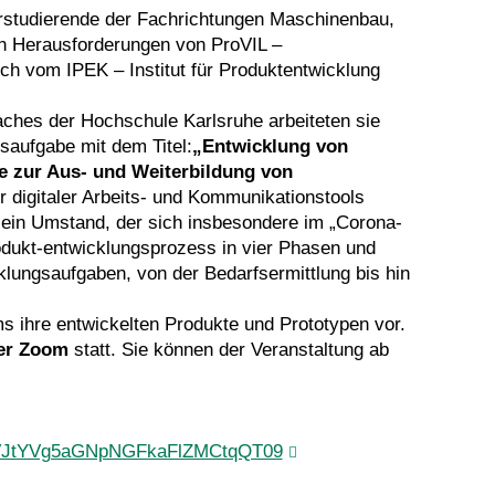
rstudierende der Fachrichtungen Maschinenbau,
n Herausforderungen von ProVIL –
ich vom IPEK – Institut für Produktentwicklung
ches der Hochschule Karlsruhe arbeiteten sie
saufgabe mit dem Titel:
„Entwicklung von
e zur Aus- und Weiterbildung von
 digitaler Arbeits- und Kommunikationstools
– ein Umstand, der sich insbesondere im „Corona-
odukt-entwicklungsprozess in vier Phasen und
cklungsaufgaben, von der Bedarfsermittlung bis hin
s ihre entwickelten Produkte und Prototypen vor.
er Zoom
statt. Sie können der Veranstaltung ab
pwTVJtYVg5aGNpNGFkaFlZMCtqQT09