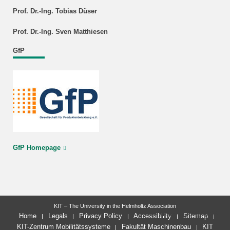
Prof. Dr.-Ing. Tobias Düser
Prof. Dr.-Ing. Sven Matthiesen
GfP
GfP Homepage
KIT – The University in the Helmholtz Association
last change: 2026-08-03
Home
Legals
Privacy Policy
Accessibility
Sitemap
KIT-Zentrum Mobilitätssysteme
Fakultät Maschinenbau
KIT