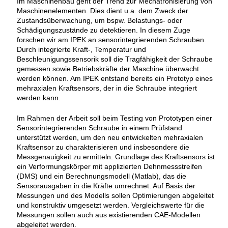
Im
Maschinenbau geht der Trend zur Mechatronisierung von
Maschinenelementen. Dies dient u.a. dem Zweck der
Zustandsüberwachung, um bspw. Belastungs- oder
Schädigungszustände zu detektieren. In diesem Zuge
forschen wir am IPEK an sensorintegrierenden Schrauben.
Durch integrierte Kraft-, Temperatur und
Beschleunigungssensorik soll die Tragfähigkeit der Schraube
gemessen sowie Betriebskräfte der Maschine überwacht
werden können. Am IPEK entstand bereits ein Prototyp eines
mehraxialen Kraftsensors, der in die Schraube integriert
werden kann.
Im Rahmen der Arbeit soll beim Testing von Prototypen einer
Sensorintegrierenden Schraube in einem Prüfstand
unterstützt werden, um den neu entwickelten mehraxialen
Kraftsensor zu charakterisieren und insbesondere die
Messgenauigkeit zu ermitteln. Grundlage des Kraftsensors ist
ein Verformungskörper mit applizierten Dehnmessstreifen
(DMS) und ein Berechnungsmodell (Matlab), das die
Sensorausgaben in die Kräfte umrechnet. Auf Basis der
Messungen und des Modells sollen Optimierungen abgeleitet
und konstruktiv umgesetzt werden. Vergleichswerte für die
Messungen sollen auch aus existierenden CAE-Modellen
abgeleitet werden.